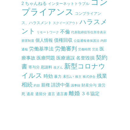
コン
2 ちゃんねる
インターネットトラブル
プライアンス
コンプライアン
ハラスメ
ス、ハラスメント
スクイーズアウト
ント
不倫
リモートワーク
代表取締役等住所非表示
債権回収
個人情報
措置制度
公益通報者保護法
内部
労働審判
労働基準法
医
通報
労働時間
労災
契約
療事故
医療問題
医療過誤
名誉毀損
新型コロナウ
書
寄与分
慰謝料
改ざん
イルス
残業
時効
暴力
未払い
株主
株式併合
相続
誹謗中傷
親権
財産分与
過労
約款
議事録
離婚
３６協定
死
遺産
遺留分
遺言
遺言書