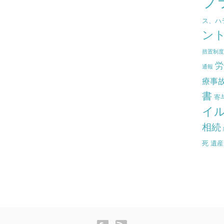
プ
ス、ハ
ン
措置制
労
通報
療事
書
寄
イ
相続
死
遺産