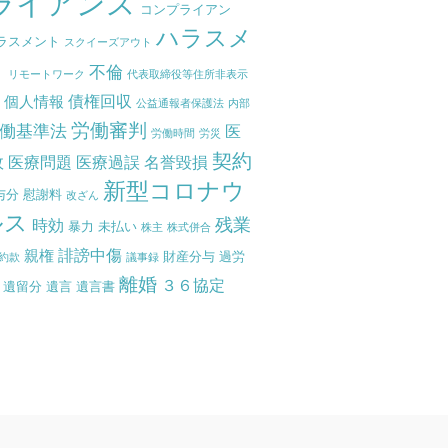
ライアンス
コンプライアン
ハラスメ
ラスメント
スクイーズアウト
ト
不倫
リモートワーク
代表取締役等住所非表示
債権回収
個人情報
度
公益通報者保護法
内部
労働審判
働基準法
医
労働時間
労災
契約
故
医療問題
医療過誤
名誉毀損
新型コロナウ
与分
慰謝料
改ざん
ルス
残業
時効
暴力
未払い
株主
株式併合
誹謗中傷
親権
財産分与
過労
約款
議事録
離婚
３６協定
遺留分
遺言
遺言書