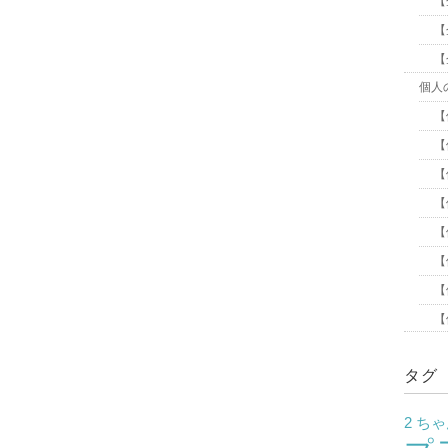
【
【
【
個人
【
【
【
【
【
【
【
【
タグ
2 ち