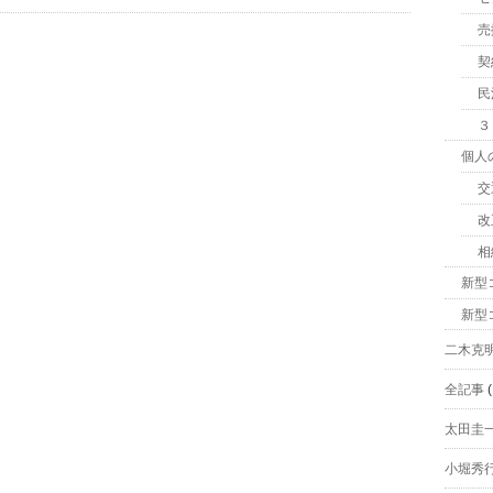
売
契
民
３
個人
交
改
相
新型
新型
二木克
全記事
(
太田圭
小堀秀