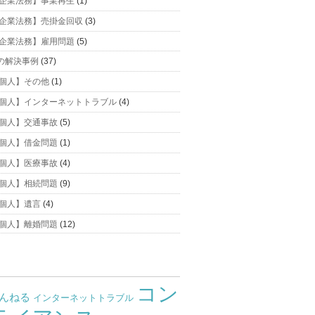
企業法務】事業再生
(1)
企業法務】売掛金回収
(3)
企業法務】雇用問題
(5)
の解決事例
(37)
個人】その他
(1)
個人】インターネットトラブル
(4)
個人】交通事故
(5)
個人】借金問題
(1)
個人】医療事故
(4)
個人】相続問題
(9)
個人】遺言
(4)
個人】離婚問題
(12)
コン
ゃんねる
インターネットトラブル