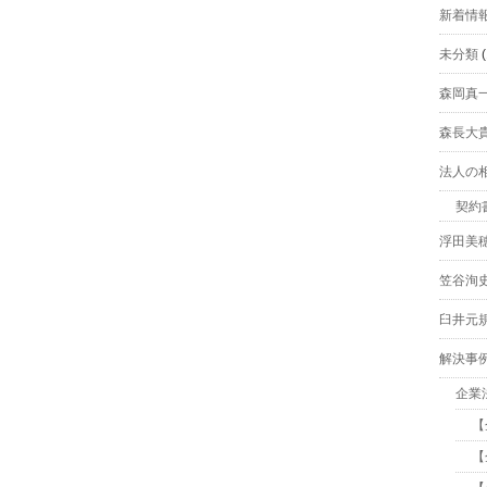
新着情
未分類
(
森岡真
森長大
法人の
契約
浮田美
笠谷洵
臼井元
解決事
企業
【
【